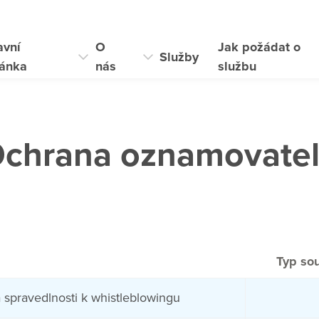
avní
O
Jak požádat o
Služby
ránka
nás
službu
chrana oznamovate
Typ so
 spravedlnosti k whistleblowingu