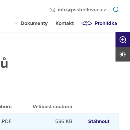
info@pssbellevue.cz
Dokumenty
Kontakt
Prohlídka
Zvětši
Vysoký 
lů
uboru
Velikost souboru
.PDF
586 KB
Stáhnout