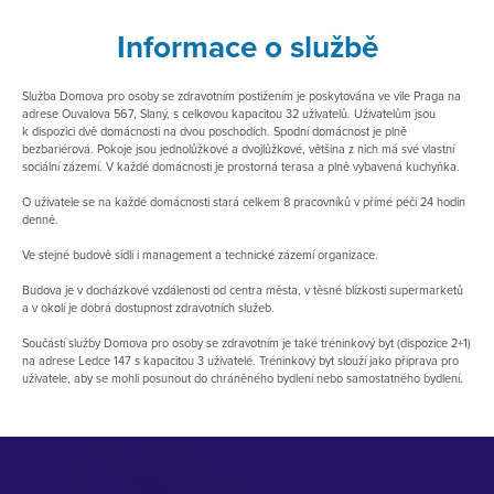
Informace o službě
Služba Domova pro osoby se zdravotním postižením je poskytována ve vile Praga na
adrese Ouvalova 567, Slaný, s celkovou kapacitou 32 uživatelů. Uživatelům jsou
k dispozici dvě domácnosti na dvou poschodích. Spodní domácnost je plně
bezbariérová. Pokoje jsou jednolůžkové a dvojlůžkové, většina z nich má své vlastní
sociální zázemí. V každé domácnosti je prostorná terasa a plně vybavená kuchyňka.
O uživatele se na každé domácnosti stará celkem 8 pracovníků v přímé péči 24 hodin
denně.
Ve stejné budově sídlí i management a technické zázemí organizace.
Budova je v docházkové vzdálenosti od centra města, v těsné blízkosti supermarketů
a v okolí je dobrá dostupnost zdravotních služeb.
Součástí služby Domova pro osoby se zdravotním je také tréninkový byt (dispozice 2+1)
na adrese Ledce 147 s kapacitou 3 uživatelé. Tréninkový byt slouží jako příprava pro
uživatele, aby se mohli posunout do chráněného bydlení nebo samostatného bydlení.